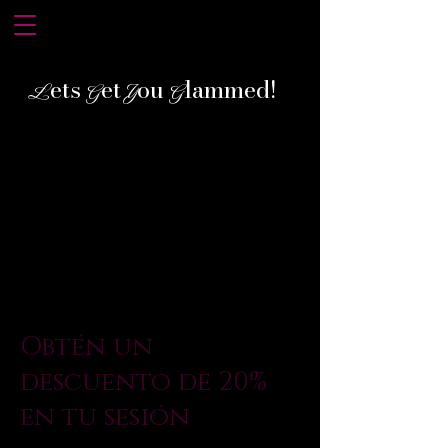
ets
et
ou
lammed!
L
G
Y
G
Obtén un
descuento de 20%
en tu sesión